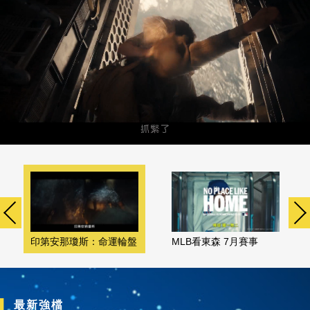
印第安那瓊斯：命運輪盤
MLB看東森 7月賽事
最新強檔