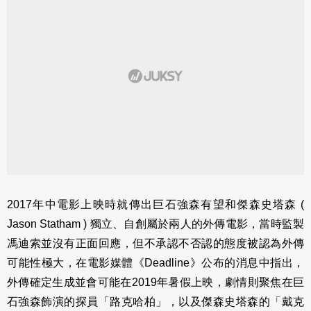
2017年中電影上映時就傳出巨石強森有望和傑森史塔森 (
Jason Statham ) 獨立、自創屬於兩人的外傳電影，當時監製
馮迪索並沒有正面回應，但不承認不否認的態度被認為外傳
可能性極大，在電影媒體《Deadline》公布的消息中指出，
外傳確定生成並會可能在2019年暑假上映，劇情則聚焦在巨
石強森飾演的探員「路克哈柏」，以及傑森史塔森的「戴克