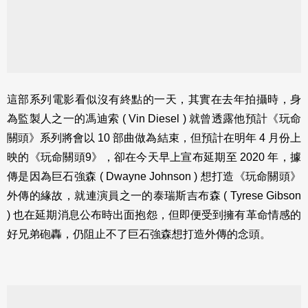
這部系列電影看似沒有終點的一天，其實在去年拍攝時，身
為監製人之一的馮迪索 ( Vin Diesel ) 就曾透露他預計《玩命
關頭》系列將會以 10 部曲做為結束，但預計在明年 4 月份上
映的《玩命關頭9》，卻在今天早上宣布延期至 2020 年，據
傳是因為巨石強森 ( Dwayne Johnson ) 想打造《玩命關頭》
外傳的緣故，就連演員之一的泰瑞斯吉布森 ( Tyrese Gibson
) 也在延期消息公布時出面抱怨，但即便受到擁有革命情感的
好兄弟砲轟，仍阻止不了巨石強森想打造外傳的念頭。