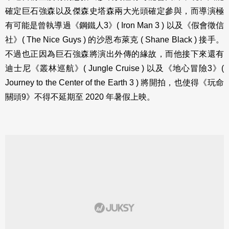
確定巨石強森以及傑森史塔森兩大光頭確定參與，而導演極
有可能是曾執導過《鋼鐵人3》( Iron Man 3 ) 以及《假會徵信
社》( The Nice Guys ) 的沙恩布萊克 ( Shane Black ) 接手。
不過也正因為巨石強森將演出外傳的緣故，而他接下來還有
迪士尼《叢林巡航》( Jungle Cruise ) 以及《地心冒險3》(
Journey to the Center of the Earth 3 ) 將開拍，也使得《玩命
關頭9》不得不延期至 2020 年暑假上映。