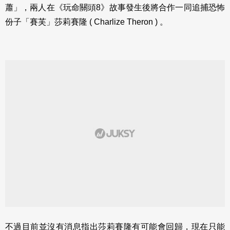
蕭」，兩人在《玩命關頭8》故事發生後將合作一同追捕恐怖
份子「賽芙」莎莉賽隆 ( Charlize Theron ) 。
不過目前並沒有消息指出莎莉賽隆有可能會回歸，現在只能